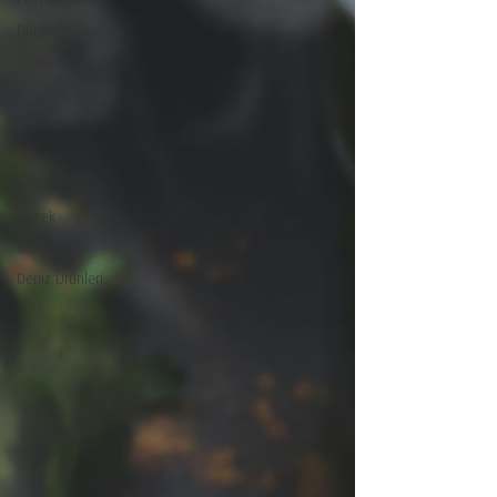
Dünya Mutfağı
Salata
Bakliyat
Kahvaltı
Sos
Sebze
İçecek
Tatlılar
Deniz Ürünleri