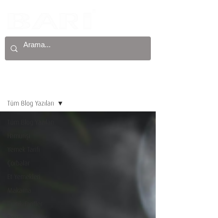
Kaydol
Blog
Tüm Blog Yazıları
Tüm Blog Yazıları
Hamurişi
Yemek Tarifi
Çorbalar
Et Yemekleri
Makarna
Pratik Tarifler
Peynirli Tarifler