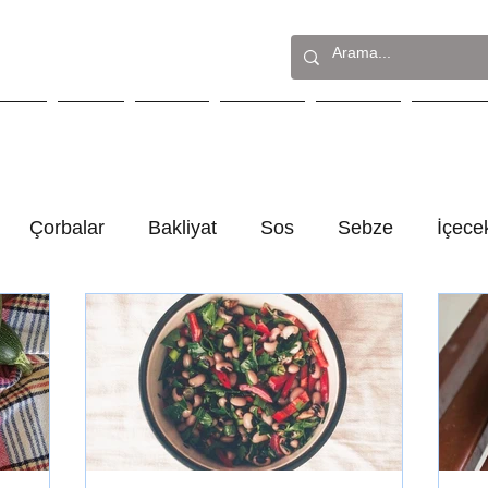
stre
Solo
Eviye
Destek
İletişim
S.S.S.
Çorbalar
Bakliyat
Sos
Sebze
İçece
Et Yemekleri
Makarna
Deniz Ürünleri
rifler
Dünya Mutfağı
Salata
Kahvaltı