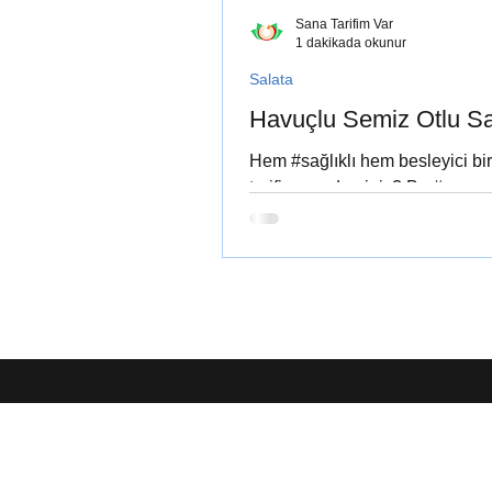
Sana Tarifim Var
1 dakikada okunur
Salata
Havuçlu Semiz Otlu Sa
Hem #sağlıklı hem besleyici bir
tarifine ne dersiniz? Bu #renga
karışımı bizler çok sevdik... Mut
sofranızda...