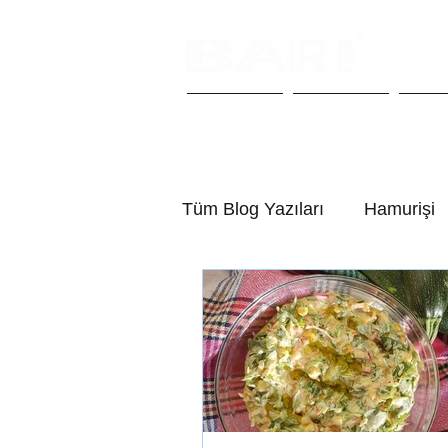
Anasayfa
Biz Kimiz
Anka
Tüm Blog Yazıları
Hamurişi
Yemek Tarifi
Tatlılar
Pratik Tarifler
Peynirli Ta