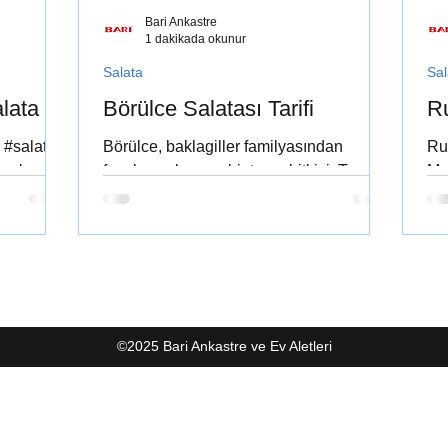
Bari Ankastre
1 dakikada okunur
Salata
Sal
lata
Börülce Salatası Tarifi
Ru
 #salata
Börülce, baklagiller familyasından
Rus
renk
fasulyeye benzer bir tarım bitkisi. Taze
Mo
laka #iftar
fasulye şeklinde yemekleri
baş
yapılabileceği gibi salata olarak...
Oli
©2025 Bari Ankastre ve Ev Aletleri