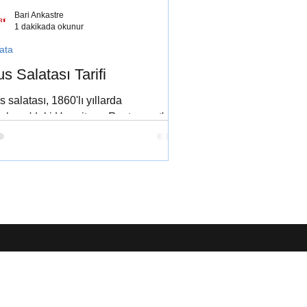
Bari Ankastre
1 dakikada okunur
ata
s Salatası Tarifi
 salatası, 1860'lı yıllarda
skova'daki Hermitage Restaurant'ın
 aşçısı olan Belçika asıllı Rus Lucien
vier tarafından icat...