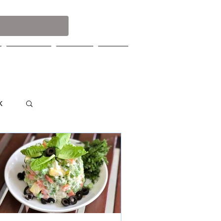
Servisler
Broşür
Blog
k
Giriş Yap / Kayıt Ol