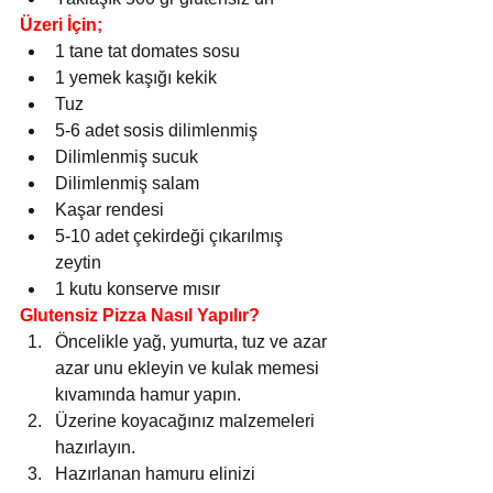
Üzeri İçin;
1 tane tat domates sosu
1 yemek kaşığı kekik
Tuz
5-6 adet sosis dilimlenmiş
Dilimlenmiş sucuk
Dilimlenmiş salam
Kaşar rendesi
5-10 adet çekirdeği çıkarılmış 
zeytin
1 kutu konserve mısır
Glutensiz Pizza Nasıl Yapılır?
Öncelikle yağ, yumurta, tuz ve azar 
azar unu ekleyin ve kulak memesi 
kıvamında hamur yapın.
Üzerine koyacağınız malzemeleri 
hazırlayın.
Hazırlanan hamuru elinizi 