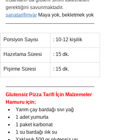
gerektiğini savunmaktadır.
sanatarifimvar
 Maya yok, bekletmek yok
Porsiyon Sayısı
: 10-12 kişilik
Hazırlama Süresi
: 15 dk.
Pişirme Süresi
: 15 dk.
Glutensiz Pizza Tarifi İçin Malzemeler
Hamuru için;
Yarım çay bardağı sıvı yağ
1 adet yumurta
1 paket karbonat
1 su bardağı ılık su
Yaklaşık 500 gr glutensiz un