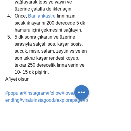
yağlayarak tepsiye yayın ve 
üzerine çatalla delikler açın.
Önce, 
Bari ankastre
 fırınınızın 
sıcaklık ayarını 200 derecede 5 dk 
hamuru içini çekmesini sağlayın.
5 dk sonra çıkartın ve üzerine 
sırasıyla salçalı sos, kaşar, sosis, 
sucuk, mısır, salam, zeytin vs ve en 
son tekrar kaşar rendesi koyup, 
tekrar 250 derecelik fırına verin ve 
10- 15 dk pişirin.
Afiyet olsun
#popular
#instagram
#follow
#love
#like
#tr
ending
#viral
#instagood
#explorepage
#p
hotography
#likeforlikes
#followforfollow
back
#music
#tarif
#food
#explore
#photoof
theday
#famous
#recipes
#instadaily
#like
s
#picoftheday
#followme
#beautiful
#pizz