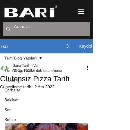
Kaydol
Yazı
Tüm Blog Yazıları
Sana Tarifim Var
Tüm Blog Yazıları
25 Nis 2021
1 dakikada okunur
Glutensiz Pizza Tarifi
Hamurişi
Güncelleme tarihi:
2 Ara 2022
Çorbalar
Bakliyat
Sos
Sebze
İçecek