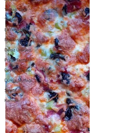
Yemek Tarifi
Tatlılar
Et Yemekleri
Makarna
Deniz Ürünleri
Pratik Tarifler
Peynirli Tarifler
Dünya Mutfağı
Salata
Kahvaltı