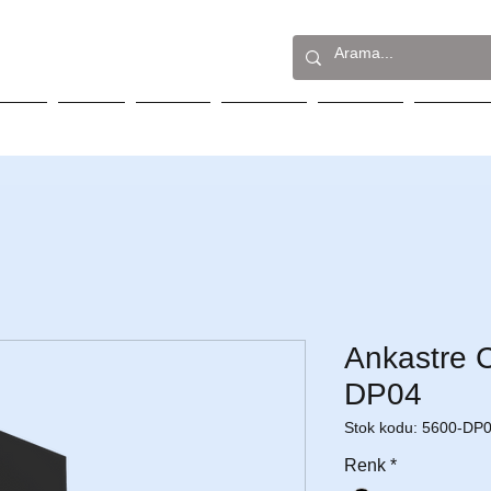
stre
Solo
Eviye
Destek
İletişim
S.S.S.
Ankastre
DP04
Stok kodu: 5600-DP
Renk
*