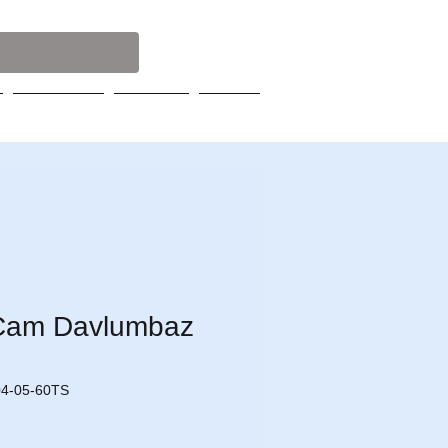
Servisler
Broşür
Blog
 Cam Davlumbaz
04-05-60TS