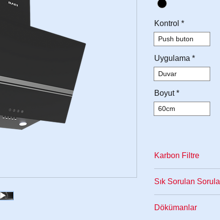
Kontrol
*
Push buton
Uygulama
*
Duvar
Boyut
*
60cm
Karbon Filtre
Baca kullanımına e
Sık Sorulan Sorula
olarak tasarlanmış
sağlayabilirsiniz.
K
Davlumbazınız ile il
Dökümanlar
gelmemektedir. Hari
bölümünden destek 