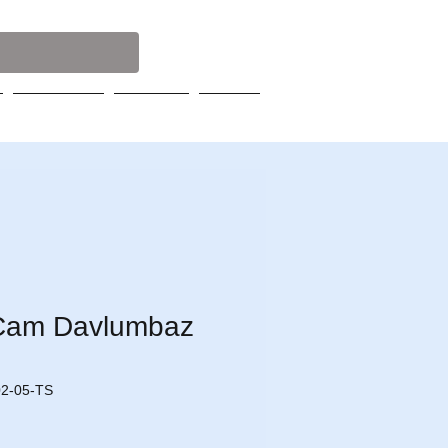
Servisler
Broşür
Blog
 Cam Davlumbaz
02-05-TS