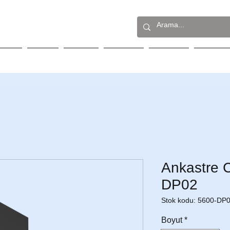
stre
Solo
Eviye
Destek
İletişim
S.S.S.
Ankastre
DP02
Stok kodu: 5600-DP
Boyut
*