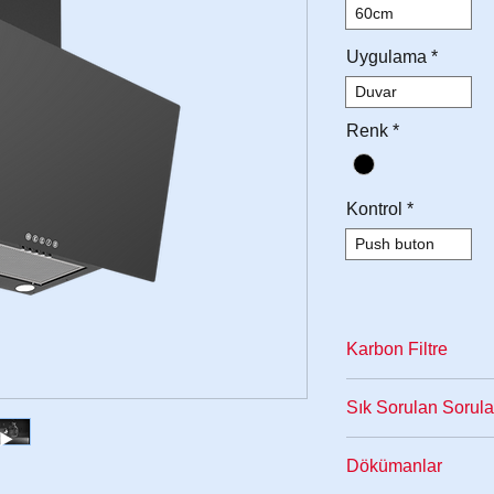
60cm
Uygulama
*
Duvar
Renk
*
Kontrol
*
Push buton
Karbon Filtre
Baca kullanımına e
Sık Sorulan Sorula
olarak tasarlanmış
sağlayabilirsiniz.
K
Davlumbazınız ile il
Dökümanlar
gelmemektedir. Hari
bölümünden destek 