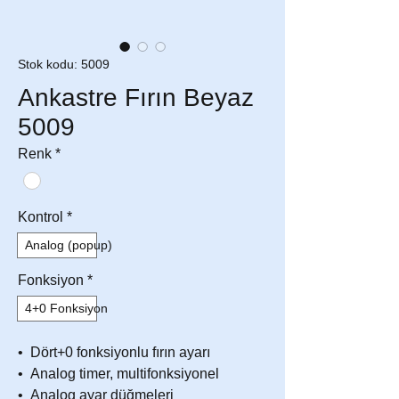
Stok kodu: 5009
Ankastre Fırın Beyaz
5009
Renk
*
Kontrol
*
Analog (popup)
Fonksiyon
*
4+0 Fonksiyon
• Dört+0 fonksiyonlu fırın ayarı
• Analog timer, multifonksiyonel
• Analog ayar düğmeleri