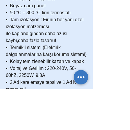
• Beyaz cam panel
• 50 °C – 300 °C fırın termostatı
• Tam izolasyon : Fırının her yanı özel
izolasyon malzemesi
ile kaplandığından daha az ısı
kaybı,daha fazla tasarruf
• Termikli sistemi (Elektirik
dalgalanmalarına karşı koruma sistemi)
• Kolay temizlenebilir kazan ve kapak
• Voltaj ve Gerilim : 220-240V, 50-
60hZ, 2250W, 9.8A
• 2 Ad kare emaye tepsi ve 1 Ad Krom
ızgara teli
• Isıya dayanıklı uzun elektirikli kablo
• Emniyet termostatı
• Çıkarılabilir ön fırın camı
• İç aydınlatma ve Soğutma fanı