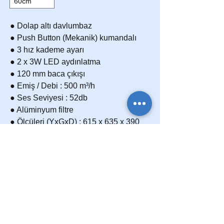
60cm
● Dolap altı davlumbaz
● Push Button (Mekanik) kumandalı
● 3 hız kademe ayarı
● 2 x 3W LED aydınlatma
● 120 mm baca çıkışı
● Emiş / Debi : 500 m³/h
● Ses Seviyesi : 52db
● Alüminyum filtre
● Ölçüleri (YxGxD) : 615 x 635 x 390
● Gövde Rengi : Siyah boyalı gövde
Karbon Filtre
Baca kullanımına elverişli olmayan
Sık Sorulan Sorular
yerlerde özel olarak
tasarlanmış
karbon filtre
ile kullanım
Davlumbazınız ile ilgili sık sorulan
Kullanım ve Bakım Kılavuzu
sağlayabilirsiniz.
Karbon filtre
ürün ile
sorular bölümünden destek